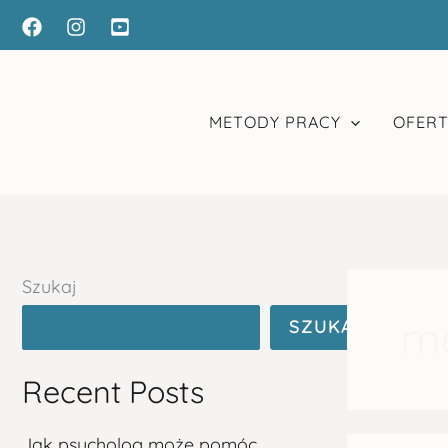
Przejdź
do
treści
METODY PRACY
OFERT
Szukaj
m
SZUKAJ
Recent Posts
Jak psycholog może pomóc