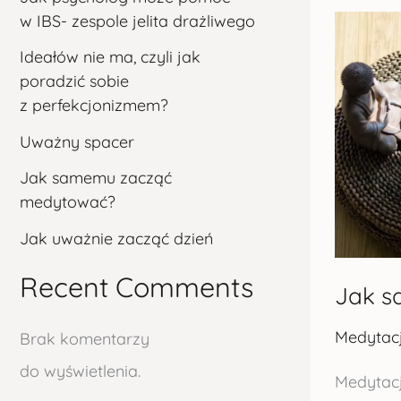
w IBS- zespole jelita drażliwego
Jak
samemu
Ideałów nie ma, czyli jak
zacząć
poradzić sobie
medytow
z perfekcjonizmem?
Uważny spacer
Jak samemu zacząć
medytować?
Jak uważnie zacząć dzień
Recent Comments
Jak s
Medytac
Brak komentarzy
do wyświetlenia.
Medytacj