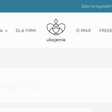
Sala na wynaje
A
DLA FIRM
O MNIE
FREEB
edytacja