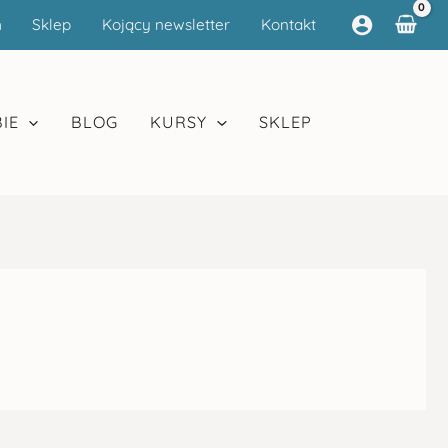
m
Sklep
Kojący newsletter
Kontakt
IE
BLOG
KURSY
SKLEP